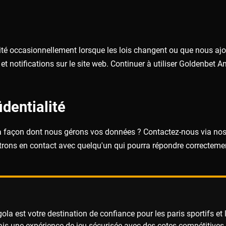
e
lité occasionnellement lorsque les lois changent ou que nous aj
notifications sur le site web. Continuer à utiliser Goldenbet An
dentialité
a façon dont nous gérons vos données ? Contactez-nous via no
ttrons en contact avec quelqu'un qui pourra répondre correcteme
la est votre destination de confiance pour les paris sportifs et
is une expérience de jeu sécurisée avec des cotes compétitives su