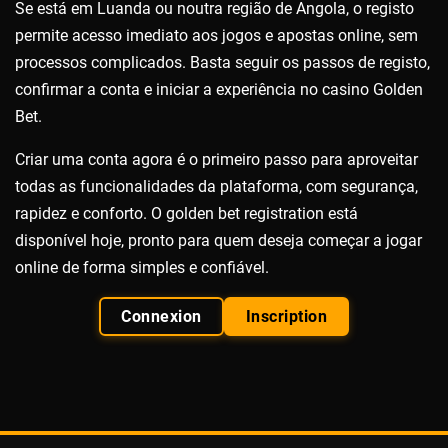
Se está em Luanda ou noutra região de Angola, o registo
permite acesso imediato aos jogos e apostas online, sem
processos complicados. Basta seguir os passos de registo,
confirmar a conta e iniciar a experiência no casino Golden
Bet.
Criar uma conta agora é o primeiro passo para aproveitar
todas as funcionalidades da plataforma, com segurança,
rapidez e conforto. O golden bet registration está
disponível hoje, pronto para quem deseja começar a jogar
online de forma simples e confiável.
Connexion
Inscription