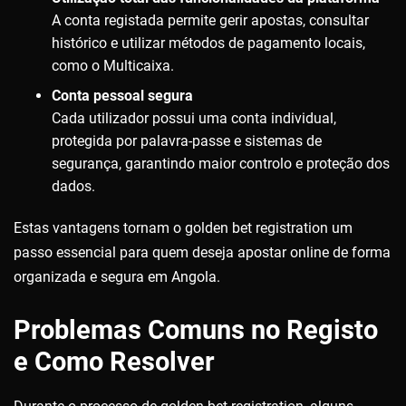
A conta registada permite gerir apostas, consultar
histórico e utilizar métodos de pagamento locais,
como o Multicaixa.
Conta pessoal segura
Cada utilizador possui uma conta individual,
protegida por palavra-passe e sistemas de
segurança, garantindo maior controlo e proteção dos
dados.
Estas vantagens tornam o golden bet registration um
passo essencial para quem deseja apostar online de forma
organizada e segura em Angola.
Problemas Comuns no Registo
e Como Resolver