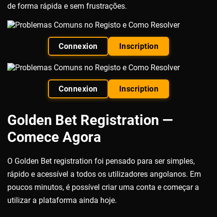
de forma rápida e sem frustrações.
Connexion
Inscription
Connexion
Inscription
Golden Bet Registration —
Comece Agora
O Golden Bet registration foi pensado para ser simples,
rápido e acessível a todos os utilizadores angolanos. Em
poucos minutos, é possível criar uma conta e começar a
utilizar a plataforma ainda hoje.