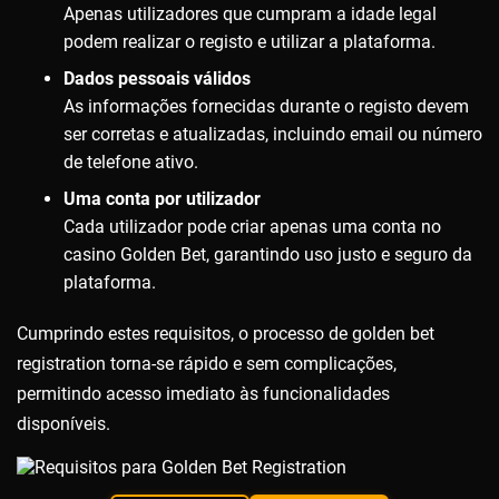
Apenas utilizadores que cumpram a idade legal
podem realizar o registo e utilizar a plataforma.
Dados pessoais válidos
As informações fornecidas durante o registo devem
ser corretas e atualizadas, incluindo email ou número
de telefone ativo.
Uma conta por utilizador
Cada utilizador pode criar apenas uma conta no
casino Golden Bet, garantindo uso justo e seguro da
plataforma.
Cumprindo estes requisitos, o processo de golden bet
registration torna-se rápido e sem complicações,
permitindo acesso imediato às funcionalidades
disponíveis.