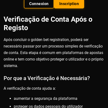
Connexion
Inscription
Verificação de Conta Após o
Registo
Após concluir o golden bet registration, poderá ser
necessário passar por um processo simples de verificação
de conta. Esta etapa é comum em plataformas de apostas
online e tem como objetivo proteger o utilizador e o próprio
sistema.
Por que a Verificação é Necessária?
A verificação de conta ajuda a:
aumentar a segurança da plataforma
proteger os dados pessoais do utilizador