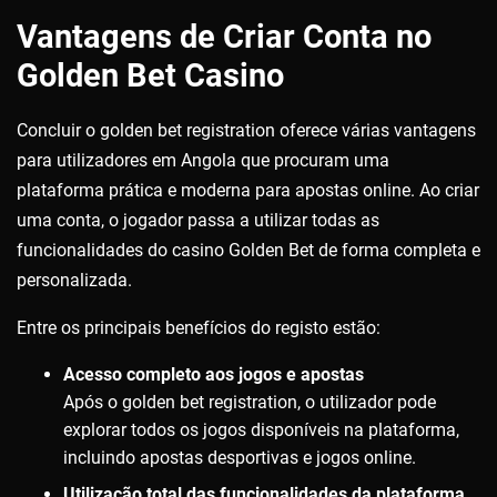
Vantagens de Criar Conta no
Golden Bet Casino
Concluir o golden bet registration oferece várias vantagens
para utilizadores em Angola que procuram uma
plataforma prática e moderna para apostas online. Ao criar
uma conta, o jogador passa a utilizar todas as
funcionalidades do casino Golden Bet de forma completa e
personalizada.
Entre os principais benefícios do registo estão:
Acesso completo aos jogos e apostas
Após o golden bet registration, o utilizador pode
explorar todos os jogos disponíveis na plataforma,
incluindo apostas desportivas e jogos online.
Utilização total das funcionalidades da plataforma